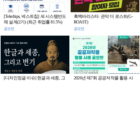
[Telechips, 넥스트칩] AI 시스템반도
흑백바리스타: 관악 더 로스트(G-
체 설계(2기) (최근 취업률 81.5%)
ROAST)
공모전
공모전
[디자인정글 이슈] 한글과 세종, 그
2026년 제7회 공공저작물 활용 사
리고 변기가 만나다 — 한글날 100
례 공모전
주년 특별기획전 《한글과 세종,
매거진
공모전
그리고 변기 전》 추진
대한민국 가스안전 AI 게임·영상