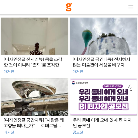
[디자인정글 전시리뷰] 몸을 조각
[디자인정글 공간다큐] 전시하지
한 것이 아니라 ‘존재’를 조각한 사
않는 미술관이 세상을 바꾸다 —
람 — <안토니 곰리 특별전
로테르담 ‘보이만스 반 뵈닝겐 데
매거진
매거진
‘Geestgrond’>
포’
[디자인정글 공간다큐] “사람은 왜
우리 동네 이게 오네·있네 BI 디자
고향을 떠나는가” — 로테르담
인 공모전
FENIX가 건축으로 기록한 ‘이주의
매거진
공모전
공간’