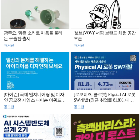
광주요, 맑은 소리로 마음을 울리
'보브(VOV)' 서핑 브랜드 체험 공간
는 구슬잔 출시
오픈
매거진
매거진
[다이슨] 국제 엔지니어링 및 디자
[로보티즈, 클로봇] Physical AI 로봇
인 공모전 제임스 다이슨 어워드
SW개발 (최근 취업률 81.8%, 대기
2024 참가자 모집
업 및 중견기업 취업 사례)
공모전
공모전