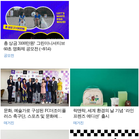
총 상금 3100만원! 그린이니셔티브
60초 영화제 공모전 (~8/14)
공모전
문화, 예술가로 구성된 FC더조이플
락앤락, 세계 환경의 날 기념 ‘라인
러스 축구단, 스포츠 및 문화예술
프렌즈 에디션’ 출시
분야 민간 교류 활동 펼쳐
매거진
매거진