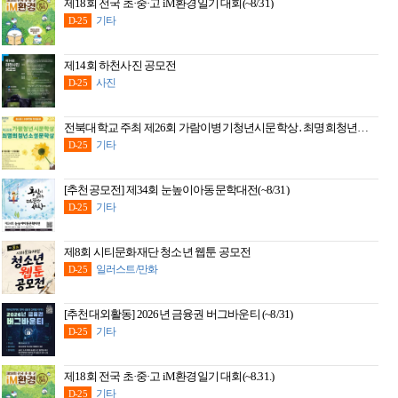
제18회 전국 초·중·고 iM환경일기 대회(~8/31)
기타
D-25
제14회 하천사진 공모전
사진
D-25
전북대학교 주최 제26회 가람이병기청년시문학상․최명희청년소설 문학상
기타
D-25
[추천공모전] 제34회 눈높이아동문학대전(~8/31)
기타
D-25
제8회 시티문화재단 청소년 웹툰 공모전
일러스트/만화
D-25
[추천대외활동] 2026년 금융권 버그바운티 (~8/31)
기타
D-25
제18회 전국 초·중·고 iM환경일기 대회(~8.31.)
기타
D-25