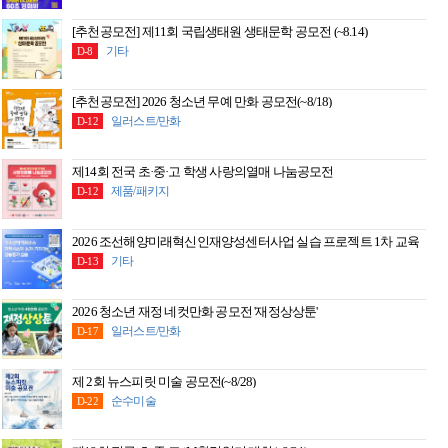
[추천공모전] 제11회 국립생태원 생태문학 공모전 (~8.14)
기타
D-8
[추천공모전] 2026 청소년 무예 만화 공모전(~8/18)
일러스트/만화
D-12
제14회 전국 초·중·고 학생 사랑의열매 나눔공모전
제품/패키지
D-12
2026 조선해양미래혁신인재양성센터사업 실습 프로젝트 1차 교육
기타
D-13
2026 청소년 재정 네컷만화 공모전 '재정상상툰'
일러스트/만화
D-17
제 2회 뉴스피릿 미술 공모전(~8/28)
순수미술
D-22