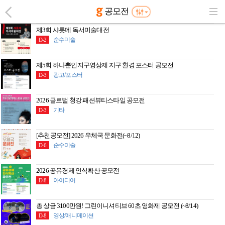
공모전
제3회 샤롯데 독서미술대전
순수미술
D-2
제5회 하나뿐인지구영상제 지구 환경 포스터 공모전
광고/포스터
D-3
2026 글로벌 청강 패션뷰티스타일 공모전
기타
D-3
[추천공모전] 2026 우체국 문화전(~8/12)
순수미술
D-6
2026 공유경제 인식확산 공모전
아이디어
D-8
총 상금 3100만원! 그린이니셔티브 60초 영화제 공모전 (~8/14)
영상/애니메이션
D-8