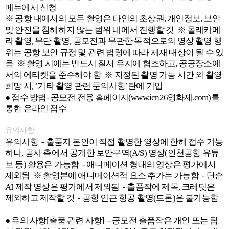
메뉴에서 신청
※ 공항 내에서의 모든 촬영은 타인의 초상권, 개인정보, 보안
및 안전을 침해하지 않는 범위 내에서 진행할 것 ※ 몰래카메
라 촬영, 무단 촬영, 공모전과 무관한 목적으로의 영상 촬영 행
위는 공항 보안 규정 및 관련 법령에 따라 제재 대상이 될 수 있
음 ※ 촬영 시에는 반드시 질서 유지에 협조하고, 공공장소에
서의 에티켓을 준수해야 함 ※ 지정된 촬영 가능 시간 외 촬영
희망 시, ‘기타 촬영 관련 문의사항’란에 기입
● 접수 방법- 공모전 전용 홈페이지(www.icn26영화제.com)를
통한 온라인 접수
유의사항
유의사항 - 출품자 본인이 직접 촬영한 영상에 한해 접수 가능
하나, 공사 측에서 공개한 보안구역(A/S) 영상(인천공항 유튜
브 등) 활용은 가능함 - 애니메이션 형태의 영상은 평가에서
제외됨 ※ 촬영본에 애니메이션적 요소 추가는 가능함 - 단순
AI 제작 영상은 평가에서 제외됨 - 출품작에 제목, 크레딧은
제외하고 제작할 것 - 공항 인근 항공 촬영(드론)은 불가능함
● 유의 사항[출품 관련 사항] - 공모전 출품작은 개인 또는 팀