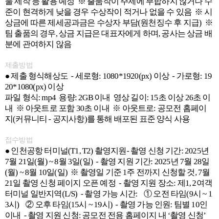
물 제작 등 활용 예정 ※ 출품작이 주제에 부합하지 않거나 수
준이 현격하게 낮을 경우 수상작이 적거나 없을 수 있음 ※ 시
상금에 따른 제세공과금은 수상자 부담(원천징수 후 지급) ※
팀 출품의 경우, 상금 지급은 대표자에게 하며, 공사는 상금 배
분에 관여하지 않음
제출방법
● 제출 형식해상도 - 세로형: 1080*1920(px) 이상 - 가로형: 19
20*1080(px) 이상
파일 형식: mp4 용량: 2GB 이내 영상 길이: 15초 이상 26초 이
내 ※ 아웃트로 포함 30초 이내 ※ 아웃트로: 공모전 홈페이
지(커뮤니티 - 공지사항)를 통해 배포된 표준 양식 사용
접수방법
● 인천공항 터미널(T1, T2) 촬영지원- 촬영 신청 기간: 2025년
7월 21일(월) ~ 8월 3일(일) - 촬영 지원 기간: 2025년 7월 28일
(월) ~ 8월 10일(일) ※ 촬영일 기준 1주 전까지 신청할 것, 7월
21일 촬영 신청 페이지 오픈 예정 - 촬영 지원 장소: 제1, 2여객
터미널 일반지역(L/S) - 촬영 가능 시간: ① 오전 타임(9시 ~ 1
3시) ② 오후 타임(15시 ~ 19시) - 촬영 가능 인원: 팀별 10인
이내 - 촬영 지원 신청: 공모전 전용 홈페이지 내 ‘촬영 신청’