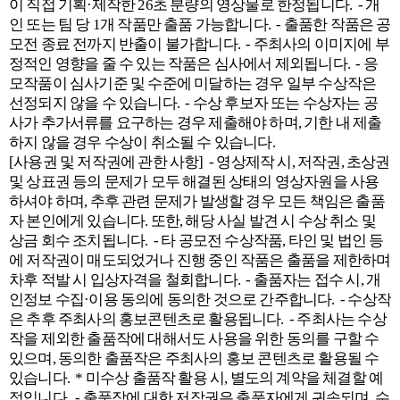
이 직접 기획·제작한 26초 분량의 영상물로 한정됩니다. - 개
인 또는 팀 당 1개 작품만 출품 가능합니다. - 출품한 작품은 공
모전 종료 전까지 반출이 불가합니다. - 주최사의 이미지에 부
정적인 영향을 줄 수 있는 작품은 심사에서 제외됩니다. - 응
모작품이 심사기준 및 수준에 미달하는 경우 일부 수상작은
선정되지 않을 수 있습니다. - 수상 후보자 또는 수상자는 공
사가 추가서류를 요구하는 경우 제출해야 하며, 기한 내 제출
하지 않을 경우 수상이 취소될 수 있습니다.
[사용권 및 저작권에 관한 사항] - 영상제작 시, 저작권, 초상권
및 상표권 등의 문제가 모두 해결된 상태의 영상자원을 사용
하셔야 하며, 추후 관련 문제가 발생할 경우 모든 책임은 출품
자 본인에게 있습니다. 또한, 해당 사실 발견 시 수상 취소 및
상금 회수 조치됩니다. - 타 공모전 수상작품, 타인 및 법인 등
에 저작권이 매도되었거나 진행 중인 작품은 출품을 제한하며
차후 적발 시 입상자격을 철회합니다. - 출품자는 접수 시, 개
인정보 수집·이용 동의에 동의한 것으로 간주합니다. - 수상작
은 추후 주최사의 홍보콘텐츠로 활용됩니다. - 주최사는 수상
작을 제외한 출품작에 대해서도 사용을 위한 동의를 구할 수
있으며, 동의한 출품작은 주최사의 홍보 콘텐츠로 활용될 수
있습니다. * 미수상 출품작 활용 시, 별도의 계약을 체결할 예
정입니다. - 출품작에 대한 저작권은 출품자에게 귀속되며, 수