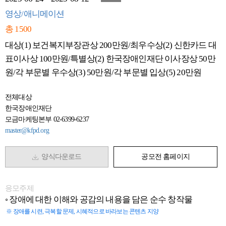
영상/애니메이션
총 1500
대상(1) 보건복지부장관상 200만원/최우수상(2) 신한카드 대
표이사상 100만원/특별상(2) 한국장애인재단 이사장상 50만
원/각 부문별 우수상(3) 50만원/각 부문별 입상(5) 20만원
전체대상
한국장애인재단
모금마케팅본부 02-6399-6237
master@kfpd.org
양식다운로드
공모전 홈페이지
응모주제
◦
장애에 대한 이해와 공감의 내용을 담은 순수 창작물
※
장애를 시련
,
극복할 문제
,
시혜적으로 바라보는 콘텐츠 지양