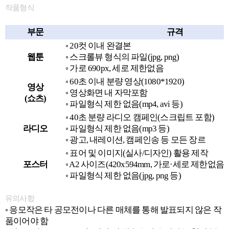
작품형식
부문
규격
◦
20
컷 이내 완결본
웹툰
◦
스크롤뷰 형식의 파일
(jpg, png)
◦
가로
690px,
세로 제한없음
◦
60
초 이내 분량 영상
(1080*1920)
영상
◦
영상화면 내 자막포함
(
쇼츠
)
◦
파일형식 제한 없음
(mp4, avi
등
)
◦
40
초 분량 라디오 캠페인
(
스크립트 포함
)
라디오
◦
파일형식 제한 없음
(mp3
등
)
◦
광고
,
내레이션
,
캠페인송 등 모든 장르
◦
표어 및 이미지
(
실사
/
디자인
)
활용 제작
포스터
◦
A2
사이즈
(420x594mm,
가로
·
세로 제한없음
)
◦
파일형식 제한 없음
(jpg, png
등
)
유의사항
◦
응모작은 타 공모전이나 다른 매체를 통해 발표되지 않은 작
품이어야 함