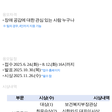
응모자격
◦
장애 공감에 대한 관심 있는 사람 누구나
※
팀의 경우
, 4
인까지 지원 가능
응모일정
◦
접수
2025. 6. 24.(
화
) ~ 8. 12.(
화
) 16
시까지
◦
발표
2025. 10. 30.(
목
)
*
접수 홈페이지
◦
시상
2025. 11. 26.(
수
)
*
필수 참
시상내역
부문
시상
(
수
)
시상내역
대상
(1)
보건복지부장관상
최우수상
(2)
신한카드 대표이사상