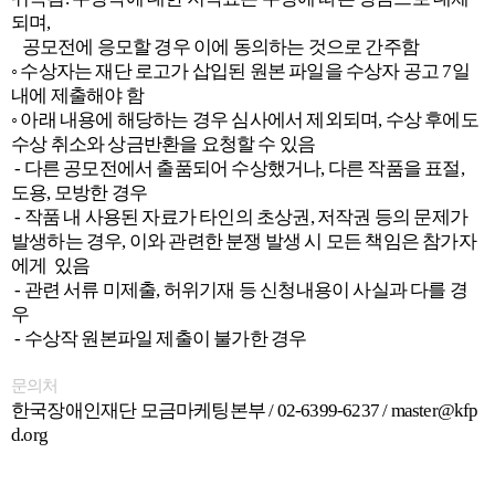
되며
,
공모전에 응모할 경우 이에 동의하는 것으로 간주함
◦
수상자는 재단 로고가 삽입된 원본 파일을 수상자 공고
7
일
내에 제출해야 함
◦
아래 내용에 해당하는 경우 심사에서 제외되며
,
수상 후에도
수상 취소와 상금반환을 요청할 수 있음
-
다른 공모전에서 출품되어 수상했거나
,
다른 작품을 표절
,
도용
,
모방한 경우
-
작품 내 사용된 자료가 타인의 초상권
,
저작권
등의 문제가
발생하는 경우
,
이와 관련한 분쟁 발생 시 모든 책임은 참가자
에게 있음
-
관련 서류 미제출
,
허위기재 등 신청내용이 사실과 다를 경
우
-
수상작 원본파일 제출이 불가한 경우
문의처
한국장애인재단 모금마케팅본부
/ 02-6399-6237 / master@kfp
d.org