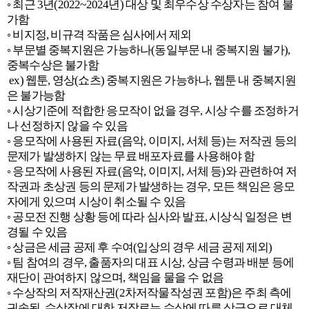
◦
최근
3
년
(2022~2024
년
)
대상 및 최우수상 수상자는 참여 불
가함
◦
비지정
,
비규격 작품은 심사에서 제외
◦
부문별 중복지원은 가능하나
(
동일부문 내 중복지원 불가
),
중복수상은 불가함
ex)
웹툰
,
영상
(
쇼츠
)
중복지원은 가능하나
,
웹툰 내 중복지원
은 불가능함
◦
시상기준에 적합한 응모작이 없을 경우
,
시상 수를 조정하거
나 선정하지 않을 수 있음
◦
응모작에 사용된 자료
(
음악
,
이미지
,
서체 등
)
는 저작권 등의
문제가 발생하지 않는 무료 배포자료를 사용해야 함
◦
응모작에 사용된 자료
(
음악
,
이미지
,
서체 등
)
와 관련하여 저
작권과 초상권 등의 문제가 발생하는 경우
,
모든 책임은 응모
자에게 있으며 시상이 취소될 수 있음
◦
공모전 진행 상황 등에 따라 심사와 발표
,
시상식 일정은 변
경될 수 있음
◦
상금은 세금 공제 후 수여
(
입상의 경우 세금 공제 제외
)
◦
팀 참여의 경우
,
출품자의 대표 시상
,
상금 수령과 배분 등에
재단이 관여하지 않으며
,
책임을 물을 수 없음
◦
수상작의 저작재산권
(2
차저작물작성권 포함
)
은 주최 측에
귀속됨
.
수상작에 대한 저작료는 수상에 따른 상금으로 대체